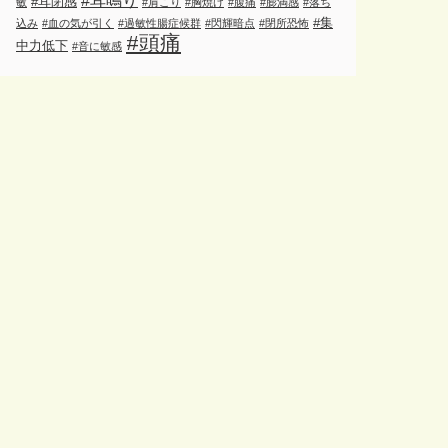
#耳鳴り
#耳閉感
敏
#肩こり
#胸焼け
#腹痛
#膨満感
#落ち
#集
込み
#血の気が引く
#過敏性腸症候群
#閃輝暗点
#閉所恐怖
#頭痛
中力低下
#音に敏感