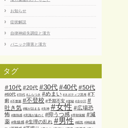
お知らせ
症状解説
自律神経失調症と漢方
パニック障害と漢方
タグ
#30代
#40代
#10代
#50代
#20代
#めまい
#下
#60代
#70代
#ふらつき
#ネガティブ思考
#不登校
#
痢
#予期不安
#不整脈
#便秘
#冷や汗
#女性
吐き気
#広場恐
#喉が詰まる
#失神
怖
#減
#抑うつ感
#微熱感
#意識が遠のく
#早朝覚醒
#男性
薬
#生理の乱れ
#焦燥感
#眠気
#神経過