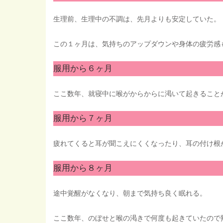
生理前、生理中の不調は、先月よりも安定していた。
この１ヶ月は、気持ちのアップダウンや身体の疲労感
服用から６ヶ月
ここ数年、就寝中に喉がからからに渇いて起きること
服用から７ヶ月
疲れてくると耳が聞こえにくくなったり、耳の付け根
服用から８ヶ月
途中覚醒がなくなり、朝まで気持ち良く眠れる。
ここ数年、のぼせと喉の渇きで何度も起きていたので