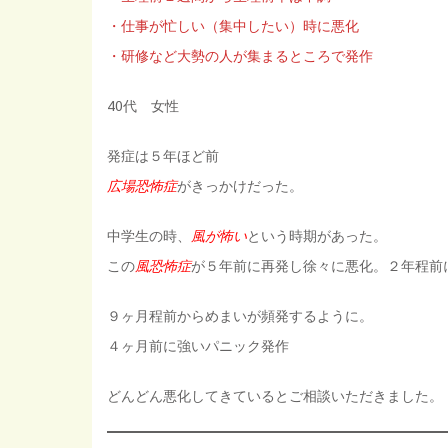
・仕事が忙しい（集中したい）時に悪化
・研修など大勢の人が集まるところで発作
40代 女性
発症は５年ほど前
広場恐怖症
がきっかけだった。
中学生の時、
風が怖い
という時期があった。
この
風恐怖症
が５年前に再発し徐々に悪化。２年程前
９ヶ月程前からめまいが頻発するように。
４ヶ月前に強いパニック発作
どんどん悪化してきているとご相談いただきました。