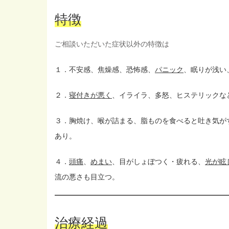
特徴
ご相談いただいた症状以外の特徴は
１．不安感、焦燥感、恐怖感、
パニック
、眠りが浅い
２．
寝付きが悪く
、イライラ、多怒、ヒステリックな
３．胸焼け、喉が詰まる、脂ものを食べると吐き気が
あり。
４．
頭痛
、
めまい
、目がしょぼつく・疲れる、
光が眩
流の悪さも目立つ。
治療経過