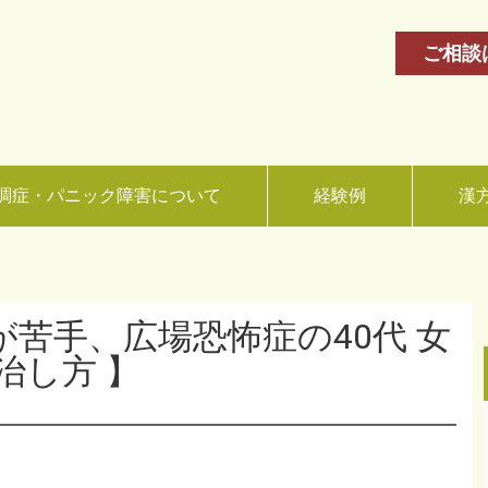
ご相談
調症・パニック障害について
経験例
漢
が苦手、広場恐怖症の40代 女
治し方 】