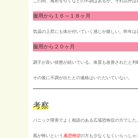
この間、風邪を引くなどの不調はあるが、それ以外は
服用から１６～１８ヶ月
気温の上昇にも体が付いていく感じが嬉しい。昨年は
服用から２０ヶ月
調子が良い状態が続いている。体質も改善されたと判
その後に不調が出たとの連絡はいただいていない。
考察
パニック障害でよく相談のある広場恐怖症の方でした
風が怖いという
風恐怖症
の方も少なくなくいらっしゃ