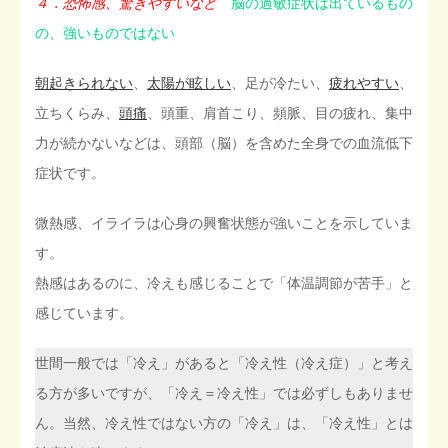
４．恐怖感、驚きやすいなど
脳の過敏症状は出ているもの
の、強いものではない
朝起きられない
、
太陽が眩しい
、足が冷たい、
疲れやすい
、
立ちくらみ、
頭痛
、頭重、肩首こり、頻脈、目の疲れ、集中
力が続かないなどは、頭部（脳）を含めた全身での血流低下
症状です。
微熱感、イライラは心身の興奮状態が強いことを示していま
す。
熱感はあるのに、冷えも感じることで「体温調節が苦手」と
感じています。
世間一般では「冷え」があると「冷え性（冷え症）」と考え
る方が多いですが、「冷え＝冷え性」では必ずしもありませ
ん。当然、冷え性ではない方の「冷え」は、「冷え性」とは