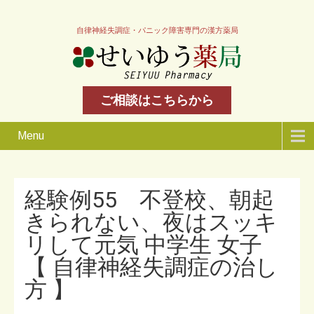
自律神経失調症・パニック障害専門の漢方薬局
ご相談はこちらから
Menu
経験例55 不登校、朝起
きられない、夜はスッキ
リして元気 中学生 女子
【 自律神経失調症の治し
方 】