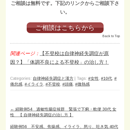
ご相談は無料です。下記のリンクからご相談下さ
い。
ご相談はこちらから
Back to Top
関連ページ：
【不登校は自律神経失調症が原
因？】「体調不良による不登校」の治し方！
Categories:
自律神経失調症と漢方
| Tags:
#女性
,
#10代
,
#
倦怠感
,
#イライラ
,
#不登校
,
#頭痛
,
#微熱感
Post
←
経験例54 過敏性腸症候群 緊張で下痢・軟便 30代 女
navigation
性 【 自律神経失調症の治し方 】
経験例56 不安感、焦燥感、イライラ、怒り、吐き気 40代