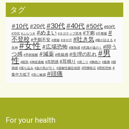
タグ
#30代
#40代
#10代
#50代
#20代
#60代
#
#めまい
#下痢
#70代
#ふらつき
#ネガティブ思考
#不整脈
不登校
#吐き気
#予期不安
#便秘
#冷や汗
#喉が詰まる
#
#女性
#広場恐怖
#抑う
失神
#微熱感
#意識が遠のく
#男
#減薬
つ感
#生理の乱れ
#焦燥感
#早朝覚醒
性
#耳鳴り
#耳閉感
#眠気
#神経過敏
#肩こり
#胸焼け
#腹痛
#膨
#
満感
#落ち込み
#血の気が引く
#過敏性腸症候群
#閃輝暗点
#閉所恐怖
#頭痛
集中力低下
#音に敏感
For your health