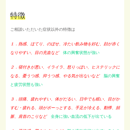
特徴
ご相談いただいた症状以外の特徴は
１．熱感、ほてり、のぼせ、冷たい飲み物を好む、顔が赤く
なりやすい、目の充血など
体の興奮状態が強い
２．寝付きが悪い、イライラ、怒りっぽい、ヒステリックに
なる、憂うつ感、抑うつ感、やる気が出ないなど
脳の興奮
と疲労状態も強い
３．頭痛、疲れやすい、体がだるい、日中でも眠い、目がか
すむ・疲れる、頭がボーっとする、手足が冷える、動悸、頻
脈、肩首のこりなど
全身に強い血流の低下が出ている