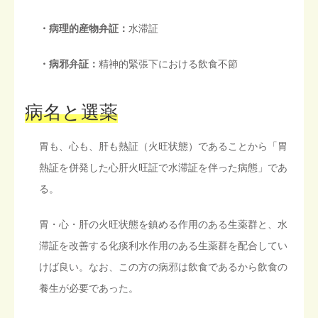
・病理的産物弁証：
水滞証
・病邪弁証：
精神的緊張下における飲食不節
病名と選薬
胃も、心も、肝も熱証（火旺状態）であることから「胃
熱証を併発した心肝火旺証で水滞証を伴った病態」であ
る。
胃・心・肝の火旺状態を鎮める作用のある生薬群と、水
滞証を改善する化痰利水作用のある生薬群を配合してい
けば良い。なお、この方の病邪は飲食であるから飲食の
養生が必要であった。