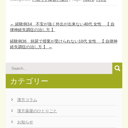
Post
←
経験例34 不安が強く外出が出来ない40代 女性 【 自
navigation
律神経失調症の治し方 】
経験例36 頻尿で授業が受けられない10代 女性 【 自律神
経失調症の治し方 】
→
カテゴリー
漢方コラム
漢方薬屋のひとりごと
お知らせ