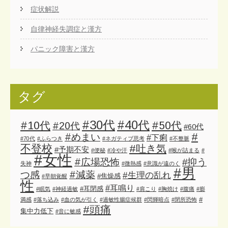
症状解説
自律神経失調症と漢方
パニック障害と漢方
タグ
#30代
#40代
#10代
#50代
#20代
#60代
#
#めまい
#下痢
#70代
#ふらつき
#ネガティブ思考
#不整脈
不登校
#吐き気
#予期不安
#便秘
#冷や汗
#喉が詰まる
#
#女性
#広場恐怖
#抑う
失神
#微熱感
#意識が遠のく
#男
#減薬
つ感
#生理の乱れ
#焦燥感
#早朝覚醒
性
#耳鳴り
#耳閉感
#眠気
#神経過敏
#肩こり
#胸焼け
#腹痛
#膨
#
満感
#落ち込み
#血の気が引く
#過敏性腸症候群
#閃輝暗点
#閉所恐怖
#頭痛
集中力低下
#音に敏感