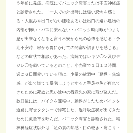
５年前に発症。病院にてパニック障害または不安神経症
と診断された。「一人での外出時には強い恐怖を感じ
る・人混みや出口がない建物あるいは出口の遠い建物の
内部が怖い・バスに乗れない・パニック時は喉がつまり
息が出来なくなると言う不安から死の恐怖を感じる・予
期不安時、喉から胃にかけての閉塞や詰まりを感じる」
などの症状で相談があった。病院ではレキソ◯ン及びデ
ジレ◯を戴いているとのこと。小売業で１日１２時間、
週に６日間働いている頃に、少量の飲酒中「動悸・焦燥
感」が出て慌てて帰宅しようとすると手足や胸が痺れて
きたために死ぬと思い途中の得意先の家に飛び込んだ。
数日後には、バイクを運転中、動悸がしたためバイクを
道路に寄せタクシーで帰宅した。過呼吸症状が出てきた
ために救急車を呼んだ。パニック障害と診断された。精
神神経症状以外は「足の裏の熱感・目の乾き・肩こり・