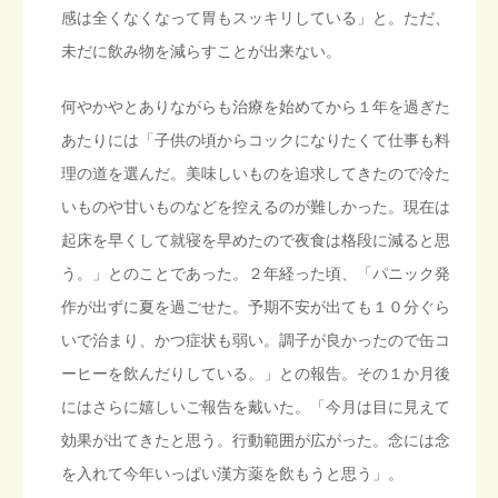
感は全くなくなって胃もスッキリしている」と。ただ、
未だに飲み物を減らすことが出来ない。
何やかやとありながらも治療を始めてから１年を過ぎた
あたりには「子供の頃からコックになりたくて仕事も料
理の道を選んだ。美味しいものを追求してきたので冷た
いものや甘いものなどを控えるのが難しかった。現在は
起床を早くして就寝を早めたので夜食は格段に減ると思
う。」とのことであった。２年経った頃、「パニック発
作が出ずに夏を過ごせた。予期不安が出ても１０分ぐら
いで治まり、かつ症状も弱い。調子が良かったので缶コ
ーヒーを飲んだりしている。」との報告。その１か月後
にはさらに嬉しいご報告を戴いた。「今月は目に見えて
効果が出てきたと思う。行動範囲が広がった。念には念
を入れて今年いっぱい漢方薬を飲もうと思う」。