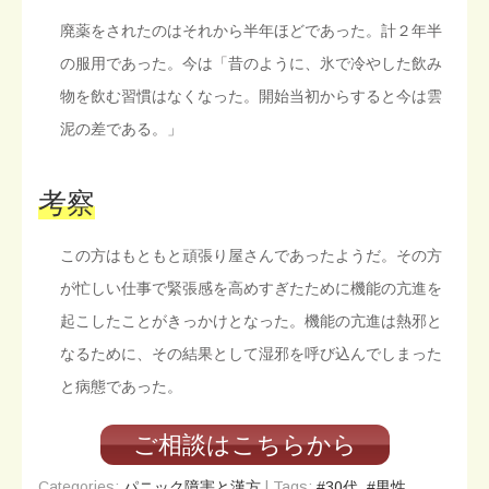
廃薬をされたのはそれから半年ほどであった。計２年半
の服用であった。今は「昔のように、氷で冷やした飲み
物を飲む習慣はなくなった。開始当初からすると今は雲
泥の差である。」
考察
この方はもともと頑張り屋さんであったようだ。その方
が忙しい仕事で緊張感を高めすぎたために機能の亢進を
起こしたことがきっかけとなった。機能の亢進は熱邪と
なるために、その結果として湿邪を呼び込んでしまった
と病態であった。
ご相談はこちらから
Categories:
パニック障害と漢方
| Tags:
#30代
,
#男性