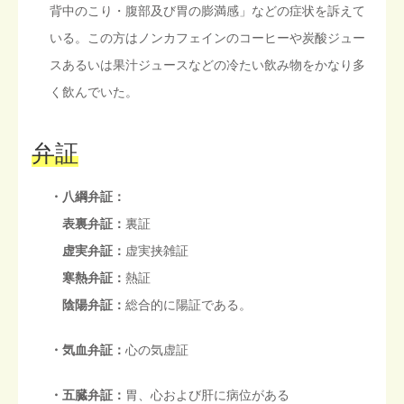
背中のこり・腹部及び胃の膨満感」などの症状を訴えて
いる。この方はノンカフェインのコーヒーや炭酸ジュー
スあるいは果汁ジュースなどの冷たい飲み物をかなり多
く飲んでいた。
弁証
・八綱弁証：
表裏弁証：
裏証
虚実弁証：
虚実挟雑証
寒熱弁証：
熱証
陰陽弁証：
総合的に陽証である。
・気血弁証：
心の気虚証
・五臓弁証：
胃、心および肝に病位がある