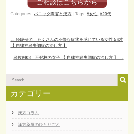
ご相談はこちらから
Categories:
パニック障害と漢方
| Tags:
#女性
,
#20代
Post
←
経験例01 たくさんの不快な症状を感じている女性 54才
navigation
【 自律神経失調症の治し方 】
経験例03 不登校の女子 【 自律神経失調症の治し方 】
→
カテゴリー
漢方コラム
漢方薬屋のひとりごと