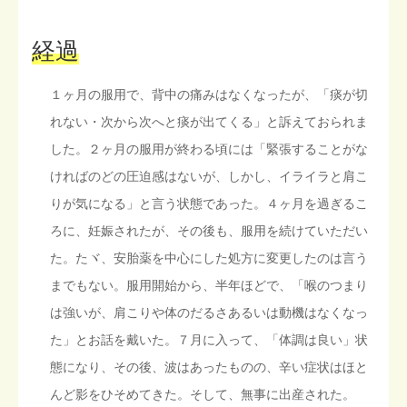
経過
１ヶ月の服用で、背中の痛みはなくなったが、「痰が切
れない・次から次へと痰が出てくる」と訴えておられま
した。２ヶ月の服用が終わる頃には「緊張することがな
ければのどの圧迫感はないが、しかし、イライラと肩こ
りが気になる」と言う状態であった。４ヶ月を過ぎるこ
ろに、妊娠されたが、その後も、服用を続けていただい
た。たヾ、安胎薬を中心にした処方に変更したのは言う
までもない。服用開始から、半年ほどで、「喉のつまり
は強いが、肩こりや体のだるさあるいは動機はなくなっ
た」とお話を戴いた。７月に入って、「体調は良い」状
態になり、その後、波はあったものの、辛い症状はほと
んど影をひそめてきた。そして、無事に出産された。