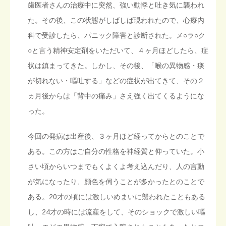
歯医者さんの治療中に突然、強い動悸と吐き気に襲われ
た。その後、この状態がしばしば現われたので、心療内
科で受診したら、パニック障害と診断された。メ○ラ○ク
○と言う精神安定剤をいただいて、４ヶ月ほどしたら、症
状は鎮まってきた。しかし、その後、「喉の異物感・痰
が切れない・嘔吐する」などの症状が出てきて、その２
ヵ月後からは「背中の痛み」さえ強く出てくるようにな
った。
今回の発病は出産後、３ヶ月ほど経ってからとのことで
ある。この方はご自分の性格を神経質と仰っていた。小
さい頃からいつまでもくよくよ考え込んだり、人の言動
が気になったり、顔色を伺うことが多かったとのことで
ある。20才の頃には激しいめまいに襲われたこともある
し、24才の時には流産をして、そのショックで激しい嘔