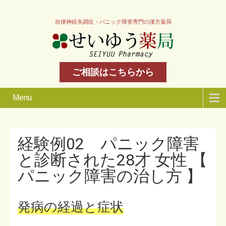
自律神経失調症・パニック障害専門の漢方薬局
ご相談はこちらから
Menu
経験例02 パニック障害
と診断された28才 女性 【
パニック障害の治し方 】
発病の経過と症状