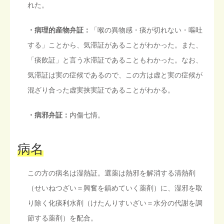
れた。
・病理的産物弁証：
「喉の異物感・痰が切れない・嘔吐
する」ことから、気滞証があることがわかった。また、
「痰飲証」と言う水滞証であることもわかった。なお、
気滞証は実の症候であるので、この方は虚と実の症候が
混ざり合った虚実挟実証であることがわかる。
・病邪弁証：
内傷七情。
病名
この方の病名は湿熱証。選薬は熱邪を解消する清熱剤
（せいねつざい＝興奮を鎮めていく薬剤）に、湿邪を取
り除く化痰利水剤（けたんりすいざい＝水分の代謝を調
節する薬剤）を配合。