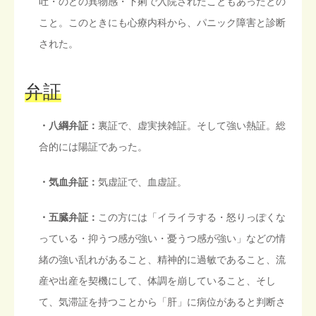
吐・のどの異物感・下痢で入院されたこともあったとの
こと。このときにも心療内科から、パニック障害と診断
された。
弁証
・八綱弁証：
裏証で、虚実挟雑証。そして強い熱証。総
合的には陽証であった。
・気血弁証：
気虚証で、血虚証。
・五臓弁証：
この方には「イライラする・怒りっぽくな
っている・抑うつ感が強い・憂うつ感が強い」などの情
緒の強い乱れがあること、精神的に過敏であること、流
産や出産を契機にして、体調を崩していること、そし
て、気滞証を持つことから「肝」に病位があると判断さ