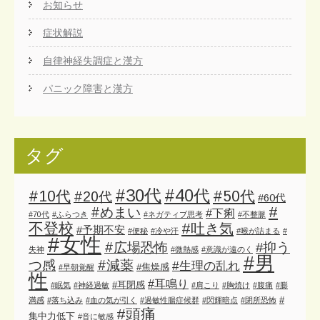
お知らせ
症状解説
自律神経失調症と漢方
パニック障害と漢方
タグ
#30代
#40代
#10代
#50代
#20代
#60代
#
#めまい
#下痢
#70代
#ふらつき
#ネガティブ思考
#不整脈
不登校
#吐き気
#予期不安
#便秘
#冷や汗
#喉が詰まる
#
#女性
#広場恐怖
#抑う
失神
#微熱感
#意識が遠のく
#男
#減薬
つ感
#生理の乱れ
#焦燥感
#早朝覚醒
性
#耳鳴り
#耳閉感
#眠気
#神経過敏
#肩こり
#胸焼け
#腹痛
#膨
#
満感
#落ち込み
#血の気が引く
#過敏性腸症候群
#閃輝暗点
#閉所恐怖
#頭痛
集中力低下
#音に敏感