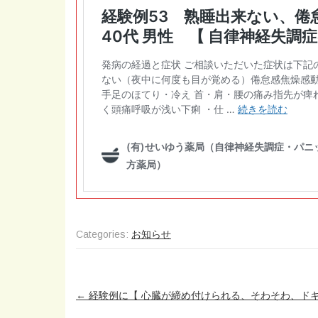
Categories:
お知らせ
Post
←
経験例に【 心臓が締め付けられる、そわそわ、ドキド
navigation