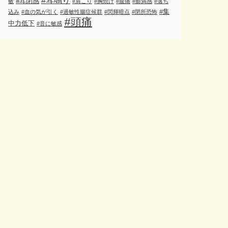
#耳鳴り
#耳閉感
敏
#肩こり
#胸焼け
#腹痛
#膨満感
#落ち
#集
込み
#血の気が引く
#過敏性腸症候群
#閃輝暗点
#閉所恐怖
#頭痛
中力低下
#音に敏感