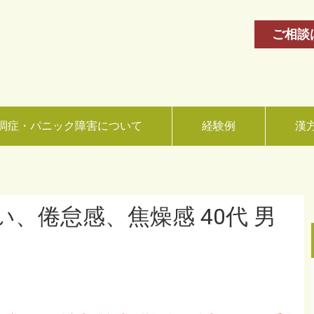
ご相談
調症・パニック障害について
経験例
漢
、倦怠感、焦燥感 40代 男
。