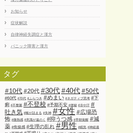
お知らせ
症状解説
自律神経失調症と漢方
パニック障害と漢方
タグ
#30代
#40代
#10代
#50代
#20代
#めまい
#下
#60代
#70代
#ふらつき
#ネガティブ思考
#不登校
#
痢
#予期不安
#不整脈
#便秘
#冷や汗
#女性
吐き気
#広場恐
#喉が詰まる
#失神
怖
#減
#抑うつ感
#微熱感
#意識が遠のく
#早朝覚醒
#男性
薬
#生理の乱れ
#焦燥感
#眠気
#神経過