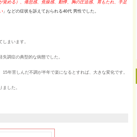
が覚める）、倦怠感、焦燥感、動悸、胸の圧迫感、胃もたれ、手足
い
」などの症状を訴えておられる40代 男性でした。
てしまいます。
経失調症の典型的な病態でした。
。15年苦しんだ不調が半年で楽になるとすれば、大きな変化です。
りました。