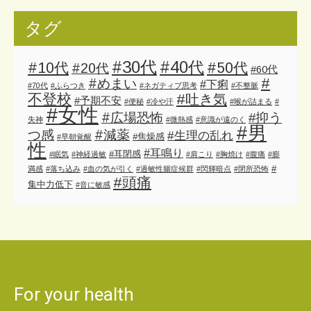
タグ
#30代
#40代
#10代
#50代
#20代
#60代
#
#めまい
#下痢
#70代
#ふらつき
#ネガティブ思考
#不整脈
不登校
#吐き気
#予期不安
#便秘
#冷や汗
#喉が詰まる
#
#女性
#広場恐怖
#抑う
失神
#微熱感
#意識が遠のく
#男
#減薬
つ感
#生理の乱れ
#焦燥感
#早朝覚醒
性
#耳鳴り
#耳閉感
#眠気
#神経過敏
#肩こり
#胸焼け
#腹痛
#膨
#
満感
#落ち込み
#血の気が引く
#過敏性腸症候群
#閃輝暗点
#閉所恐怖
#頭痛
集中力低下
#音に敏感
For your health