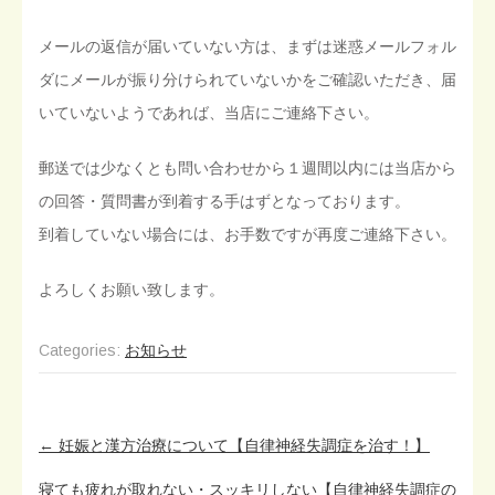
メールの返信が届いていない方は、まずは迷惑メールフォル
ダにメールが振り分けられていないかをご確認いただき、届
いていないようであれば、当店にご連絡下さい。
郵送では少なくとも問い合わせから１週間以内には当店から
の回答・質問書が到着する手はずとなっております。
到着していない場合には、お手数ですが再度ご連絡下さい。
よろしくお願い致します。
Categories:
お知らせ
Post
←
妊娠と漢方治療について【自律神経失調症を治す！】
navigation
寝ても疲れが取れない・スッキリしない【自律神経失調症の