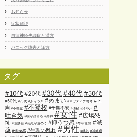
お知らせ
症状解説
自律神経失調症と漢方
パニック障害と漢方
タグ
#30代
#40代
#10代
#50代
#20代
#めまい
#下
#60代
#70代
#ふらつき
#ネガティブ思考
#不登校
#
痢
#予期不安
#不整脈
#便秘
#冷や汗
#女性
吐き気
#広場恐
#喉が詰まる
#失神
怖
#減
#抑うつ感
#微熱感
#意識が遠のく
#早朝覚醒
#男性
薬
#生理の乱れ
#焦燥感
#眠気
#神経過