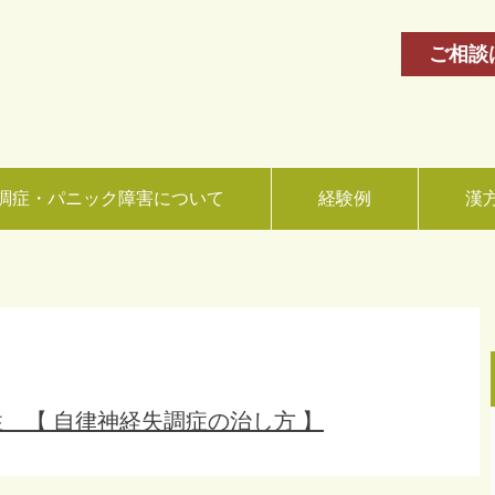
ご相談
調症・パニック障害について
経験例
漢
性 【 自律神経失調症の治し方 】