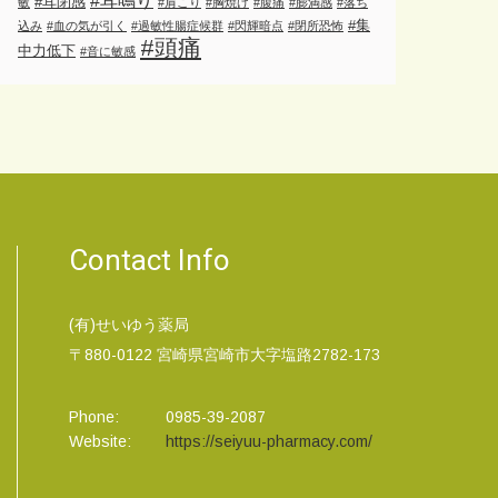
#耳鳴り
#耳閉感
敏
#肩こり
#胸焼け
#腹痛
#膨満感
#落ち
#集
込み
#血の気が引く
#過敏性腸症候群
#閃輝暗点
#閉所恐怖
#頭痛
中力低下
#音に敏感
Contact Info
(有)せいゆう薬局
〒880-0122 宮崎県宮崎市大字塩路2782-173
Phone:
0985-39-2087
Website:
https://seiyuu-pharmacy.com/