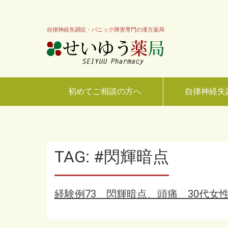
自律神経失調症・パニック障害専門の漢方薬局
初めてご相談の方へ
自律神経失
TAG: #閃輝暗点
経験例73 閃輝暗点、頭痛 30代女