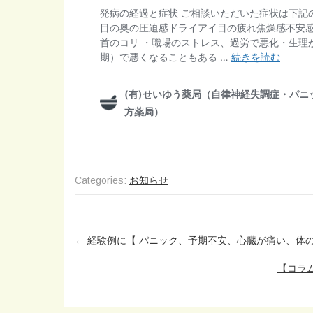
Categories:
お知らせ
Post
←
経験例に【 パニック、予期不安、心臓が痛い、体の痒
navigation
【コラ