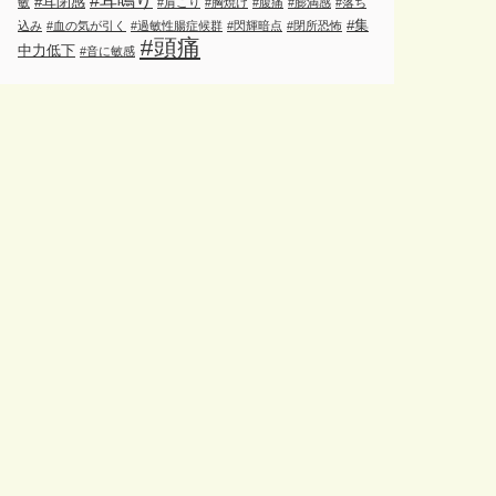
#耳鳴り
#耳閉感
敏
#肩こり
#胸焼け
#腹痛
#膨満感
#落ち
#集
込み
#血の気が引く
#過敏性腸症候群
#閃輝暗点
#閉所恐怖
#頭痛
中力低下
#音に敏感