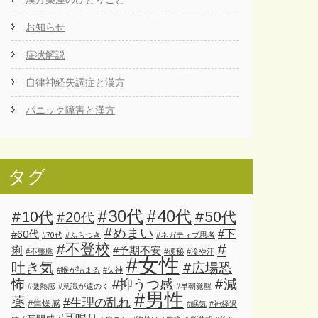
お知らせ
症状解説
自律神経失調症と漢方
パニック障害と漢方
タグ
#30代
#40代
#10代
#50代
#20代
#めまい
#下
#60代
#70代
#ふらつき
#ネガティブ思考
#不登校
#
痢
#予期不安
#不整脈
#便秘
#冷や汗
#女性
吐き気
#広場恐
#喉が詰まる
#失神
怖
#減
#抑うつ感
#微熱感
#意識が遠のく
#早朝覚醒
#男性
薬
#生理の乱れ
#焦燥感
#眠気
#神経過