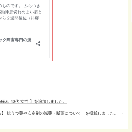
み 40代 女性 】を追加しました。
ム】 抗うつ薬や安定剤の減薬・断薬について を掲載しました。
→