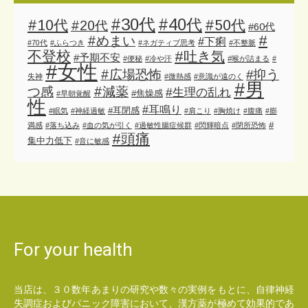
#30代
#40代
#10代
#50代
#20代
#60代
#
#めまい
#下痢
#70代
#ふらつき
#ネガティブ思考
#不整脈
不登校
#吐き気
#予期不安
#便秘
#冷や汗
#喉が詰まる
#
#女性
#広場恐怖
#抑う
失神
#微熱感
#意識が遠のく
#男
#減薬
つ感
#生理の乱れ
#焦燥感
#早朝覚醒
性
#耳鳴り
#耳閉感
#眠気
#神経過敏
#肩こり
#胸焼け
#腹痛
#膨
#
満感
#落ち込み
#血の気が引く
#過敏性腸症候群
#閃輝暗点
#閉所恐怖
#頭痛
集中力低下
#音に敏感
For your health
当店は、３０数年あまりの研究や数々の実例をもとに、自律神経
失調症およびパニック障害において、漢方薬が極めて効果的であ