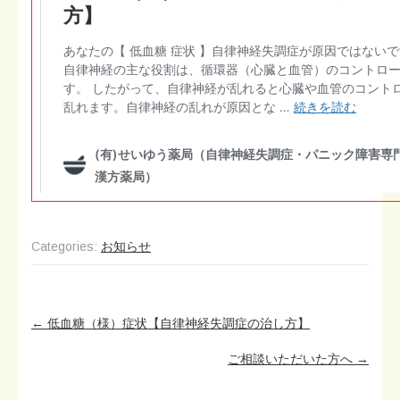
Categories:
お知らせ
Post
←
低血糖（様）症状【自律神経失調症の治し方】
navigation
ご相談いただいた方へ
→