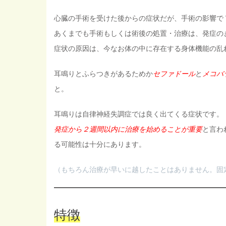
心臓の手術を受けた後からの症状だが、手術の影響で
あくまでも手術もしくは術後の処置・治療は、発症の
症状の原因は、今なお体の中に存在する身体機能の乱
耳鳴りとふらつきがあるためか
セファドール
と
メコバ
と。
耳鳴りは自律神経失調症では良く出てくる症状です。
発症から２週間以内に治療を始めることが重要
と言わ
る可能性は十分にあります。
（もちろん治療が早いに越したことはありません。固
特徴