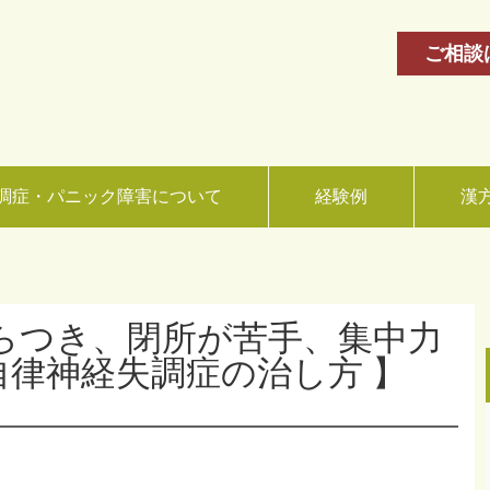
ご相談
調症・パニック障害について
経験例
漢
ふらつき、閉所が苦手、集中力
 自律神経失調症の治し方 】