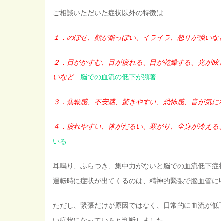
ご相談いただいた症状以外の特徴は
１．のぼせ、顔が脂っぽい、イライラ、怒りが強いな
２．目がかすむ、目が疲れる、目が乾燥する、光が眩
いなど
脳での血流の低下が顕著
３．焦燥感、不安感、驚きやすい、恐怖感、音が気に
４．疲れやすい、体がだるい、寒がり、全身が冷える
いる
耳鳴り、ふらつき、集中力がないと脳での血流低下症
運転時に症状が出てくるのは、精神的緊張で脳血管に
ただし、緊張だけが原因ではなく、日常的に血流が低
い症状になっていると判断しました。