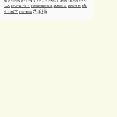
#耳鳴り
#耳閉感
敏
#肩こり
#胸焼け
#腹痛
#膨満感
#落ち
#集
込み
#血の気が引く
#過敏性腸症候群
#閃輝暗点
#閉所恐怖
#頭痛
中力低下
#音に敏感