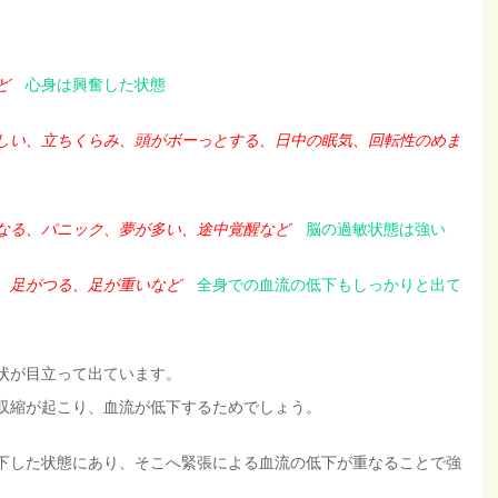
ど
心身は興奮した状態
しい、立ちくらみ、頭がボーっとする、日中の眠気、回転性のめま
なる、パニック、夢が多い、途中覚醒など
脳の過敏状態は強い
、足がつる、足が重いなど
全身での血流の低下もしっかりと出て
状が目立って出ています。
収縮が起こり、血流が低下するためでしょう。
下した状態にあり、そこへ緊張による血流の低下が重なることで強