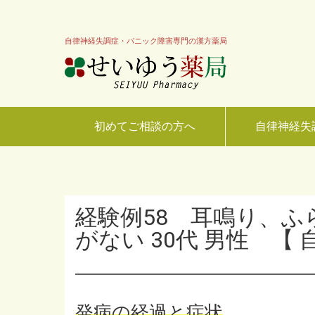
自律神経失調症・パニック障害専門の漢方薬局
初めてご相談の方へ
自律神経失
経験例58 耳鳴り、
がない 30代 男性 【
発病の経過と症状