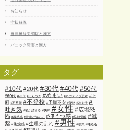
お知らせ
症状解説
自律神経失調症と漢方
パニック障害と漢方
タグ
#30代
#40代
#10代
#50代
#20代
#めまい
#下
#60代
#70代
#ふらつき
#ネガティブ思考
#不登校
#
痢
#予期不安
#不整脈
#便秘
#冷や汗
#女性
吐き気
#広場恐
#喉が詰まる
#失神
怖
#減
#抑うつ感
#微熱感
#意識が遠のく
#早朝覚醒
#男性
薬
#生理の乱れ
#焦燥感
#眠気
#神経過