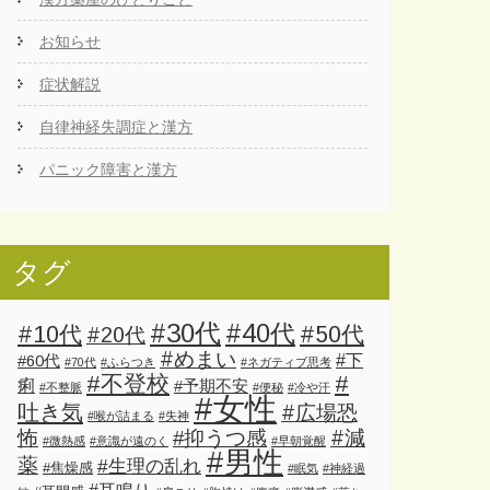
お知らせ
症状解説
自律神経失調症と漢方
パニック障害と漢方
タグ
#30代
#40代
#10代
#50代
#20代
#めまい
#下
#60代
#70代
#ふらつき
#ネガティブ思考
#不登校
#
痢
#予期不安
#不整脈
#便秘
#冷や汗
#女性
吐き気
#広場恐
#喉が詰まる
#失神
怖
#減
#抑うつ感
#微熱感
#意識が遠のく
#早朝覚醒
#男性
薬
#生理の乱れ
#焦燥感
#眠気
#神経過