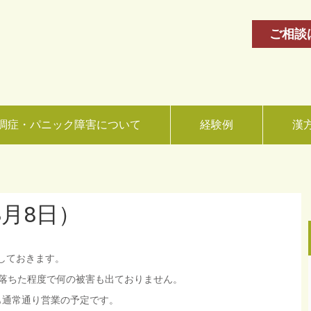
ご相談
調症・パニック障害について
経験例
漢
月8日）
しておきます。
個落ちた程度で何の被害も出ておりません。
も通常通り営業の予定です。