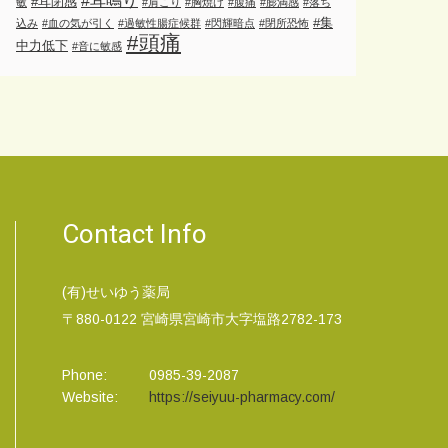
#耳鳴り
#耳閉感
敏
#肩こり
#胸焼け
#腹痛
#膨満感
#落ち
#集
込み
#血の気が引く
#過敏性腸症候群
#閃輝暗点
#閉所恐怖
#頭痛
中力低下
#音に敏感
Contact Info
(有)せいゆう薬局
〒880-0122 宮崎県宮崎市大字塩路2782-173
Phone:
0985-39-2087
Website:
https://seiyuu-pharmacy.com/